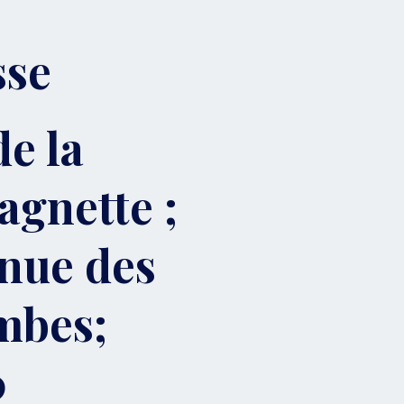
sse
e la
gnette ;
nue des
mbes;
0