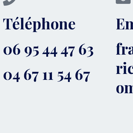
Téléphone
Em
06 95 44 47 63
fr
ri
04 67 11 54 67
o