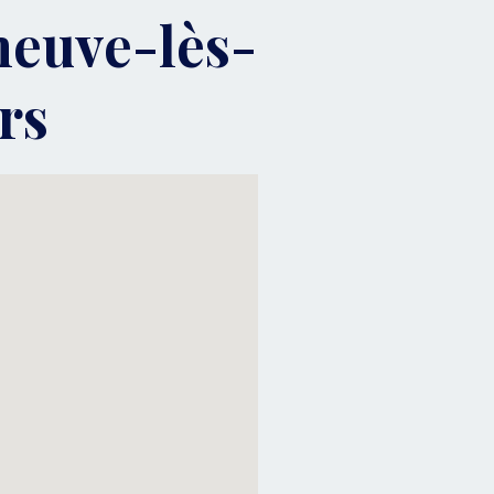
neuve-lès-
rs