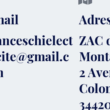
ail
Adre
anceschielect
ZAC d
cite@gmail.c
Monta
m
2 Ave
Colo
3442