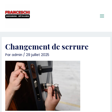
Aller
au
contenu
Main
Men
Changement de serrure
Par
admin
/
29 juillet 2025