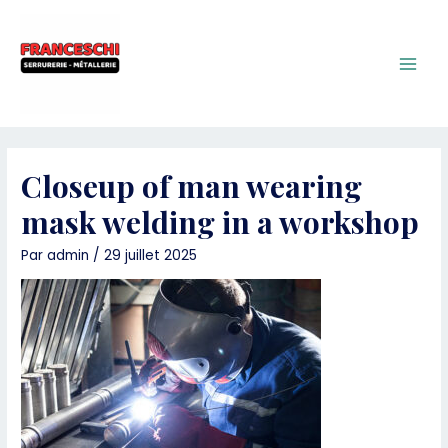
Aller
au
contenu
Main
Men
Closeup of man wearing
mask welding in a workshop
Par
admin
/
29 juillet 2025