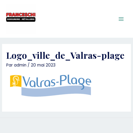
Aller
au
contenu
Main
Men
Logo_ville_de_Valras-plage
Par
admin
/
20 mai 2023